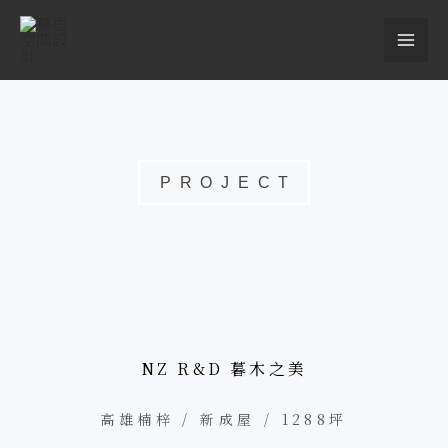
跳
MAI
至
主
ME
要
內
容
PROJECT
NZ R&D 暮木之美
高雄楠梓 / 新成屋 / 1288坪