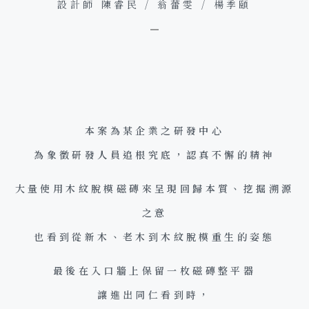
設計師 陳睿民 / 翁蕾雯 / 楊季頤
本案為某企業之研發中心
為象徵研發人員追根究底，認真不懈的精神
大量使用木紋脫模磁磚來呈現回歸本質、挖掘溯源
之意
也看到從新木、老木到木紋脫模重生的姿態
最後在入口牆上保留一枚磁磚整平器
讓進出同仁看到時，